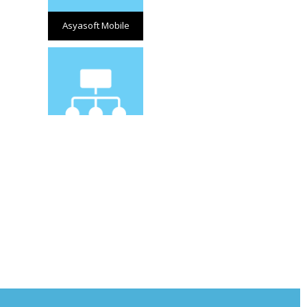
Asyasoft Mobile
CRM - Operasyon
Takip Modülü
CRM – Anket Yönetimi