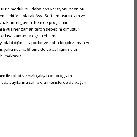
n Büro modülünü, daha dos versiyonundan bu
 Hem sektörel olarak AsyaSoft firmasının tam ve
ynaklanan güven, hem de programın
 ara yüz her zaman tercih sebebim olmuştur.
ok kısa zamanda öğretilebilen,
tayı alabildiğimiz raporlar ve daha birçok zaman ve
iş yükümüz hafiflemekte ve asıl işimiz olan
bilmekteyiz.
ım ile rahat ve hızlı çalışan bu program
 oda sayılarına sahip olan tesislerde de başarı