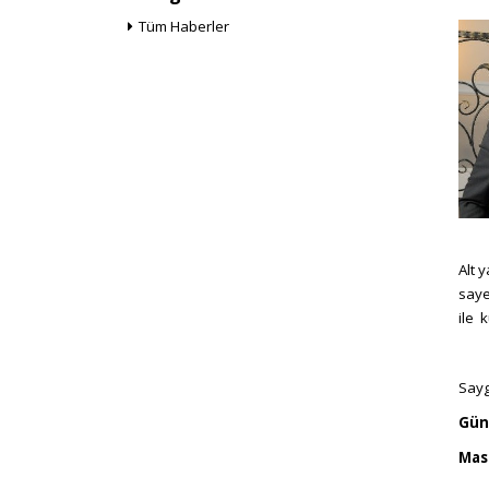
Tüm Haberler
Alt 
saye
ile 
Sayg
Gün
Mas