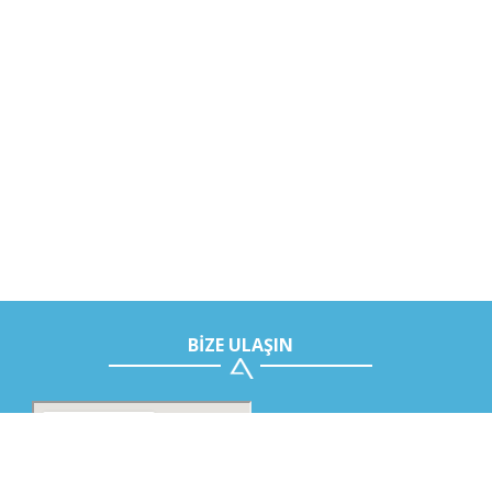
BİZE ULAŞIN
Teknoloji Merkezi
Adres: Akdeniz Üniversitesi Tek