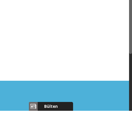
Bülten
Aylık bülten için e-posta
adresinizi girin
nokent AR-GE 3 Binasi